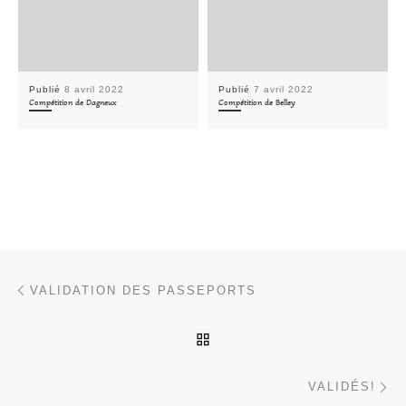
Publié
8 avril 2022
Publié
7 avril 2022
Compétition de Dagneux
Compétition de Belley
Parcourir les articles
Article précédent
VALIDATION DES PASSEPORTS
RETOUR À LA LISTE DES
Ar
VALIDÉS!