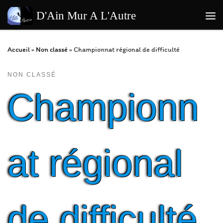
Passer au contenu
D'Ain Mur A L'Autre
Me
Accueil
»
Non classé
»
Championnat régional de difficulté
NON CLASSÉ
Championn
at régional
de difficulté