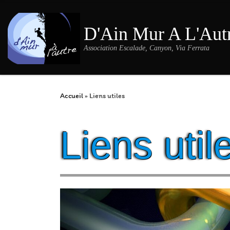
Passer au contenu
D'Ain Mur A L'Aut
Association Escalade, Canyon, Via Ferrata
Accueil
»
Liens utiles
Liens util