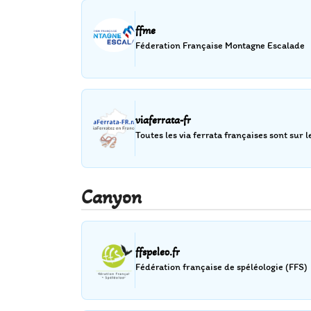
ffme
Féderation Française Montagne Escalade
viaferrata-fr
Toutes les via ferrata françaises sont sur l
Canyon
ffspeleo.fr
Fédération française de spéléologie (FFS)