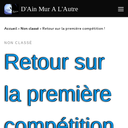
Passer au contenu
D'Ain Mur A L'Autre
Me
Accueil
»
Non classé
»
Retour sur la première compétition !
NON CLASSÉ
Retour sur
la première
compétition