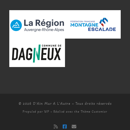
© 2026
D'Ain Mur A L'Autre
– Tous droits réservés
Propulsé par
WP
– Réalisé avec the
Thème Customizr