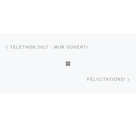
Parcourir les articles
Article précédent
TELETHON 2017 : MUR OUVERT!
RETOUR À LA LISTE DES
Ar
FÉLICITATIONS!