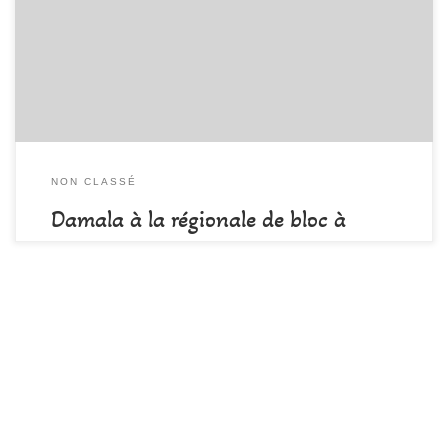
à vivre pour Hugo qui a vaillamment représenté d’Ain mur à l’autre!
3 blocs topés en 6 essais et 5 jaunes en 9 essais! Bravo!
NON CLASSÉ
Damala à la régionale de bloc à
Valence
par
DAMALA-Admin
Publié
4 février 2018