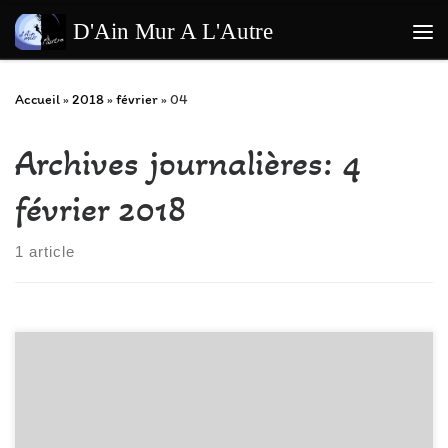
Passer au contenu
D'Ain Mur A L'Autre
Me
Accueil
»
2018
»
février
»
04
Archives journalières:
4
février 2018
1 article
En ce dimanche 4 Février, y a du niveau !! Mais une belle expérience