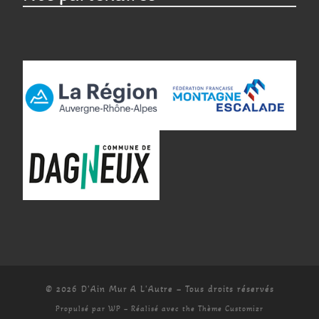
© 2026
D'Ain Mur A L'Autre
– Tous droits réservés
Propulsé par
WP
– Réalisé avec the
Thème Customizr