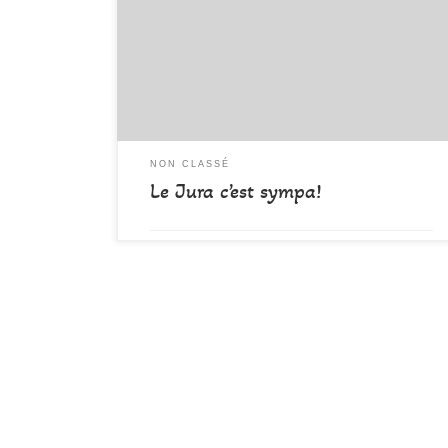
canyons bien chargés en eau, 10 courageux canoyeurs
et canyoneuses ont arpenté les canyons du Jura sous
un beau et chaud soleil. Grodar (sup et inf), Ruisseau
des Gorges, Blénière et Bief de la Goulette.. De
magnifiques canyon dans un […]
NON CLASSÉ
Le Jura c’est sympa!
par
DAMALA-Admin
Publié
25 mai 2018