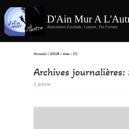
Passer au contenu
D'Ain Mur A L'Aut
Association Escalade, Canyon, Via Ferrata
Accueil
»
2018
»
mai
»
25
Archives journalières:
1 article
Malgré une météo un peu capricieuse au départ et des