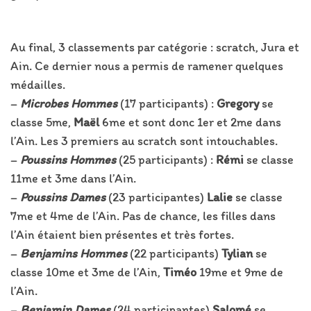
Au final, 3 classements par catégorie : scratch, Jura et
Ain. Ce dernier nous a permis de ramener quelques
médailles.
–
Microbes Hommes
(17 participants) :
Gregory
se
classe 5me,
Maël
6me et sont donc 1er et 2me dans
l’Ain. Les 3 premiers au scratch sont intouchables.
–
Poussins Hommes
(25 participants) :
Rémi
se classe
11me et 3me dans l’Ain.
–
Poussins Dames
(23 participantes)
Lalie
se classe
7me et 4me de l’Ain. Pas de chance, les filles dans
l’Ain étaient bien présentes et très fortes.
–
Benjamins Hommes
(22 participants)
Tylian
se
classe 10me et 3me de l’Ain,
Timéo
19me et 9me de
l’Ain.
–
Benjamin Dames
(24 participantes)
Salomé
se