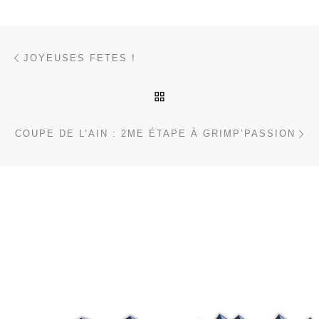
Parcourir les articles
Article précédent
JOYEUSES FETES !
RETOUR À LA LISTE DES
Ar
COUPE DE L’AIN : 2ME ÉTAPE À GRIMP’PASSION