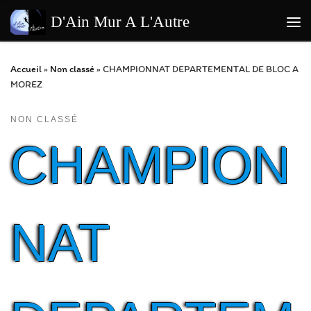
Passer au contenu
D'Ain Mur A L'Autre
Me
Accueil
»
Non classé
»
CHAMPIONNAT DEPARTEMENTAL DE BLOC A
MOREZ
NON CLASSÉ
CHAMPION
NAT