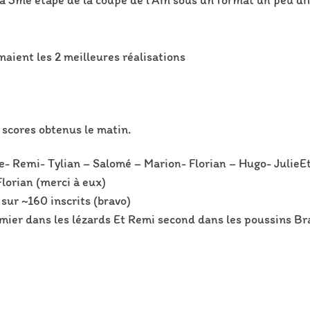
a 3me étape de la coupe de l’Ain sous un format un peu dif
renaient les 2 meilleures réalisations
s scores obtenus le matin.
e- Remi- Tylian – Salomé – Marion- Florian – Hugo- JulieE
Florian (merci à eux)
 sur ~160 inscrits (bravo)
er dans les lézards Et Remi second dans les poussins Bra