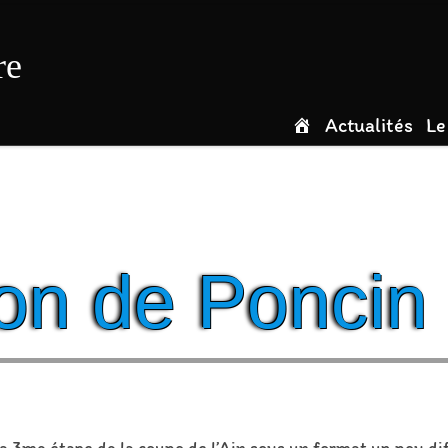
re
Actualités
Le
on de Poncin