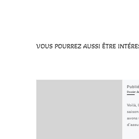
VOUS POURREZ AUSSI ÊTRE INTÉRE
Publi
Dossier de
Voilà, 
saison
avons 
d’assu