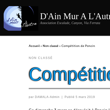
Passer au contenu
D'Ain Mur A L'Aut
Association Escalade, Canyon, Via Ferrata
Accueil
»
Non classé
»
Compétition de Poncin
NON CLASSÉ
Compétiti
par
DAMALA-Admin
|
Publié
5 mars 2019