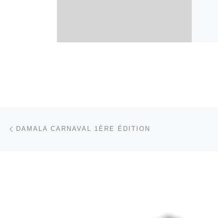
Parcourir les articles
Article précédent
DAMALA CARNAVAL 1ÈRE ÉDITION