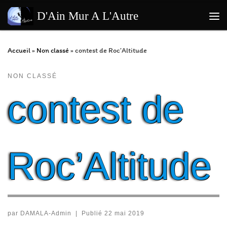
Passer au contenu
D'Ain Mur A L'Autre
Me
Accueil
»
Non classé
»
contest de Roc’Altitude
NON CLASSÉ
contest de
Roc’Altitude
par
DAMALA-Admin
|
Publié
22 mai 2019