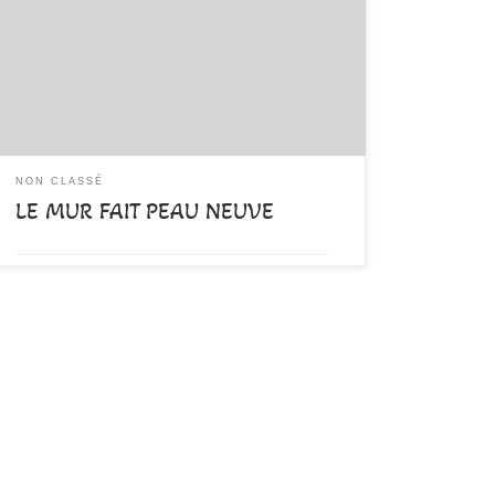
hier soir donner de leur temps pour le démontage du
mur qui va pouvoir, dans la semaine à venir, prendre
une nouvelle forme pour la compétition à venir du 17
avril et le plaisir de tous dès la semaine suivante! […]
NON CLASSÉ
LE MUR FAIT PEAU NEUVE
par
DAMALA-Admin
Publié
9 avril 2022