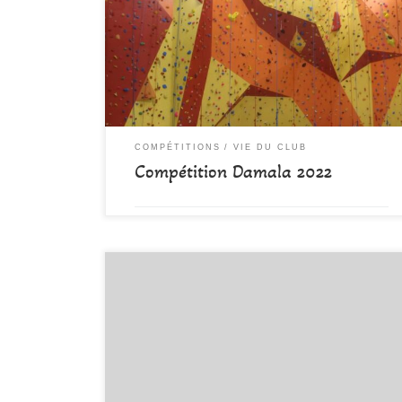
s’est déroulée ce dimanche 17 avril, jour de Pâques.
Merci à tous les bénévoles qui ont œuvré pour faire de
cette journée ce beau moment de partage d’une même
passion, sous un soleil magnifique : démonteurs,
laveurs de prises, confectionneurs de gâteaux […]
COMPÉTITIONS
VIE DU CLUB
Compétition Damala 2022
par
DAMALA-Admin
Publié
20 avril 2022
Dimanche 17 Avril, vous êtes tous attendus à la SAE,
pour participer et assister à la 5ème étape de la Coupe
de l’Ain. C’est un moment convivial, bon enfant, ou
règne la bonne humeur. Inscription pour les Jeunes et
Vétérans : Ici Inscription pour les Séniors : Ici