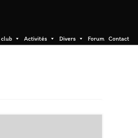
 club
Activités
Divers
Forum
Contact
Un énorme merci à tous les bénévoles qui sont venus