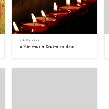
survenu dans une avalanche, lors d’une sortie
alpinisme dans le cadre d’une formation jeunes
alpinistes féminines. Gwenaëlle, membre active au sein
de notre communauté, a su nous charmer avec son
sourire, sa douceur et […]
VIE DU CLUB
d’Ain mur à l’autre en deuil
par
DAMALA-Admin
Publié
10 avril 2022
Le Samedi 2 Avril s’est déroulé la 4ème étape de la
Coupe de l’Ain, chez le Club d’Ain Roc à Belley. 86
compétiteurs (des U10 aux Vétérans) se sont affrontés
dans la bonne humeur sur le mur du Gymnase Burdet.
Seulement quatre compétiteurs ont représenté les
couleurs de DAMALA, tous […]