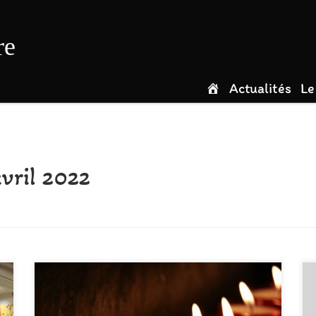
re
Actualités
Le
vril 2022
C’est avec une profonde tristesse que nous avons
appris ce matin le décès de Gwénaëlle Concastie