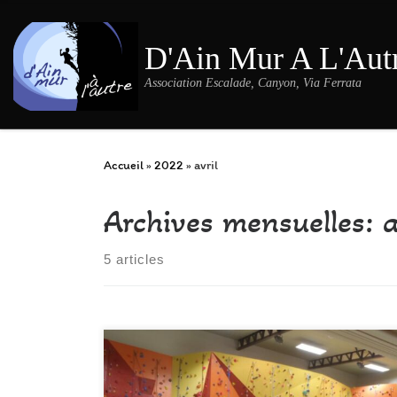
Passer au contenu
D'Ain Mur A L'Aut
Association Escalade, Canyon, Via Ferrata
Accueil
»
2022
»
avril
Archives mensuelles:
a
5 articles
Encore une belle réussite pour cette compétition qui