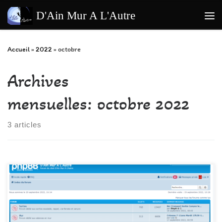
Passer au contenu
D'Ain Mur A L'Autre
Me
Accueil
»
2022
»
octobre
Archives
mensuelles:
octobre 2022
3 articles
S’inscrire sur le forum pour avoir accès à l’index (un identifiant qui
permet de vous reconnaitre est préférable), renseigner une adresse