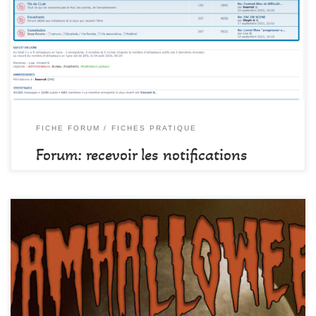
mail. Index du forum : Dans CHAQUE rubrique de l’index qui vous
intéresse, DECOCHER en bas de page « Surveiller ce forum ». La
case vide « arrêter de surveiller ce forum » apparait. […]
FICHE FORUM
FICHES PRATIQUE
Forum: recevoir les notifications
par
DAMALA-Admin
Publié
21 octobre 2022
Notre maintenant traditionnel Damhalloween est de retour!!
Réservez votre weekend du 4, 5 et 6 novembre et préparez vos
déguisements.. vos monstrueux encadrants préparent d’affreuses
sorties.