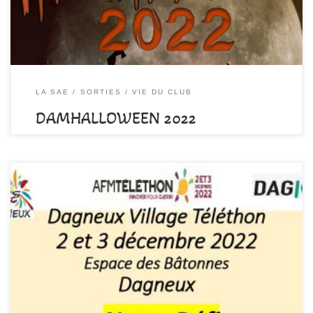
LA SAE
SORTIES
VIE DU CLUB
DAMHALLOWEEN 2022
par
DAMALA-Admin
Publié
14 octobre 2022
A l’occasion du téléthon, le comité des fêtes organisera un « défi
chaussettes orphelines ou trouées mais « Propres» »