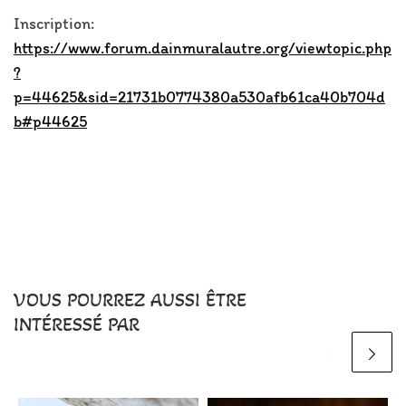
Inscription:
https://www.forum.dainmuralautre.org/viewtopic.php
?
p=44625&sid=21731b0774380a530afb61ca40b704d
b#p44625
VOUS POURREZ AUSSI ÊTRE
INTÉRESSÉ PAR