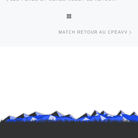
RETOUR À LA LISTE DES
Ar
MATCH RETOUR AU CPEAVV