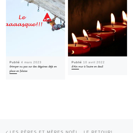
Publié
4 mars 2023
Publié
10 avril 2022
Grimper ou pas sur des dégaines déjà en
d’Ain mur à l’autre en deuil
place en falaise
Parcourir les articles
Article précédent
LES PÈRES ET MÈRES NOËL.. LE RETOUR!