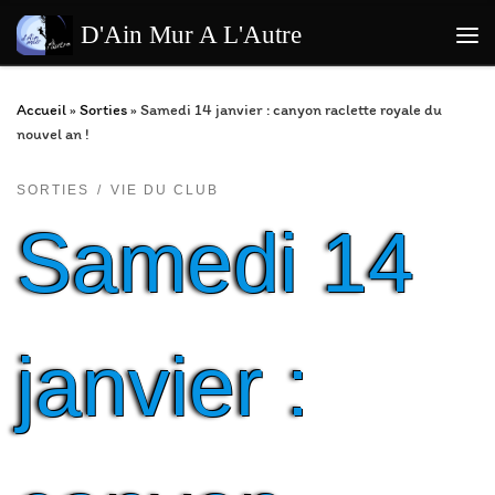
Passer au contenu
D'Ain Mur A L'Autre
Me
Accueil
»
Sorties
»
Samedi 14 janvier : canyon raclette royale du
nouvel an !
SORTIES
VIE DU CLUB
Samedi 14
janvier :