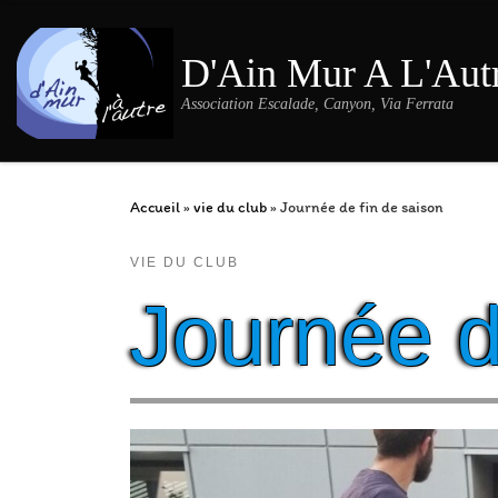
Passer au contenu
D'Ain Mur A L'Aut
Association Escalade, Canyon, Via Ferrata
Accueil
»
vie du club
»
Journée de fin de saison
VIE DU CLUB
Journée d