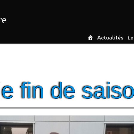
re
Actualités
Le
e fin de sais