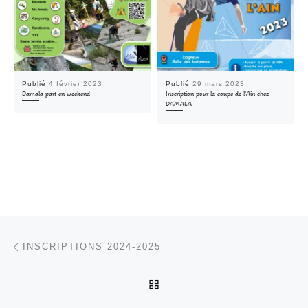
Publié
4 février 2023
Publié
29 mars 2023
Damala part en weekend
Inscription pour la coupe de l’Ain chez
DAMALA
Parcourir les articles
Article précédent
INSCRIPTIONS 2024-2025
RETOUR À LA LISTE DES