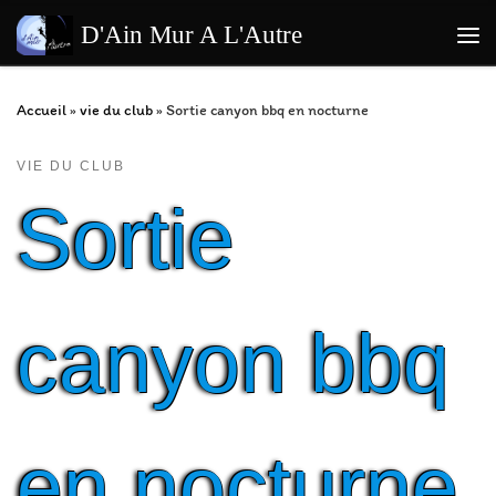
Passer au contenu
D'Ain Mur A L'Autre
Me
Accueil
»
vie du club
»
Sortie canyon bbq en nocturne
VIE DU CLUB
Sortie
canyon bbq
en nocturne