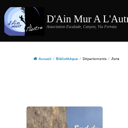
Passer au contenu
D'Ain Mur A L'Aut
Association Escalade, Canyon, Via Ferrata
Accueil
/
Bibliothèque
/
Départements
/
Jura