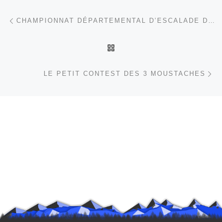
Parcourir les articles
Article précédent
CHAMPIONNAT DÉPARTEMENTAL D’ESCALADE DE BLOC AIN 2025
RETOUR À LA LISTE DES
Ar
LE PETIT CONTEST DES 3 MOUSTACHES