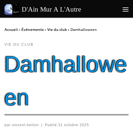
Passer au contenu
D'Ain Mur A L'Autre
Me
Accueil
»
Évènements
»
Vie du club
»
Damhalloween
VIE DU CLUB
Damhallowe
en
par
vincent belloir
|
Publié
31 octobre 2025