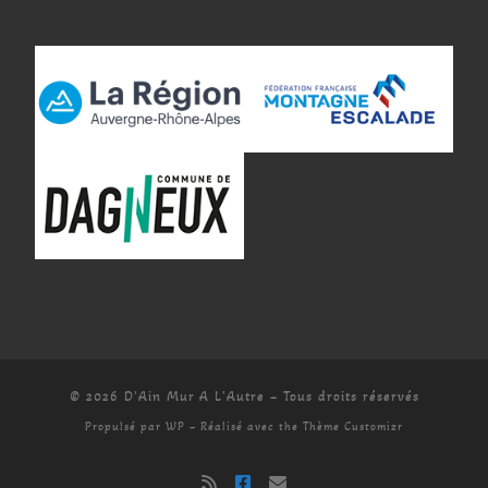
© 2026
D'Ain Mur A L'Autre
– Tous droits réservés
Propulsé par
WP
– Réalisé avec the
Thème Customizr