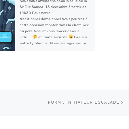
Nous vous attendons dans la salle de la
SAE le Samedi 13 décembre à partir de
14h30 Pour notre
traditionnel damalanoël Vous pourrez à
cette occasion monter dans la cheminée
du père Noël et vous lancer dans le
vide……
en toute sécurité
Grâce à
notre tyrolienne . Nous partagerons un
moment de grimpe Et finirons les […]
Ar
 ARTICLES
FORM : INITIATEUR ESCALADE