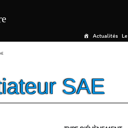
re
Actualités
Le
AE
itiateur SAE