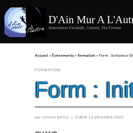
Passer au contenu
D'Ain Mur A L'Aut
Association Escalade, Canyon, Via Ferrata
Accueil
»
Évènements
»
formation
»
Form : Initiateur S
FORMATION
Form : In
par
vincent belloir
|
Publié
13 décembre 2025