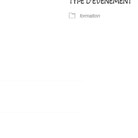
TYPE D’ÉVÈNEMENT
formation
 Google
iCalendar
Office 365