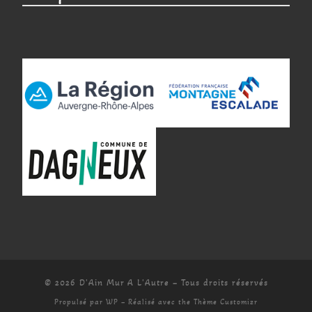
© 2026
D'Ain Mur A L'Autre
– Tous droits réservés
Propulsé par
WP
– Réalisé avec the
Thème Customizr