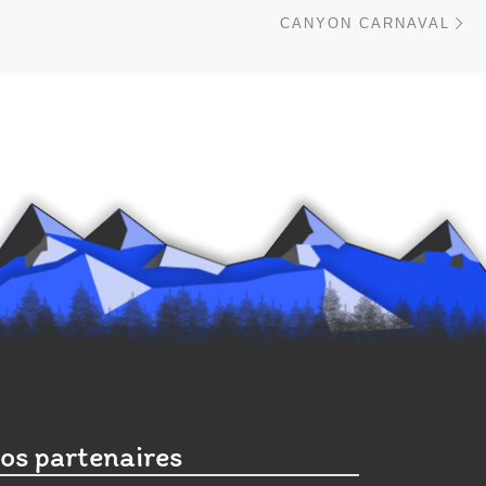
Ar
 ARTICLES
CANYON CARNAVAL
os partenaires