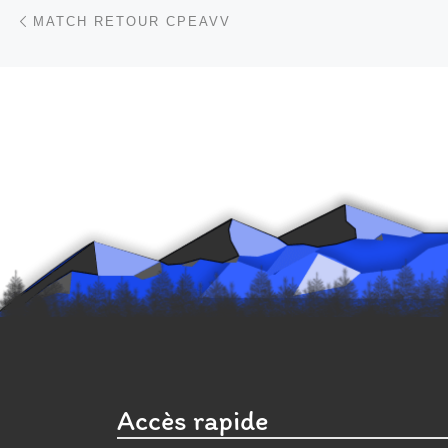
Parcourir les articles
Article précédent
MATCH RETOUR CPEAVV
Accès rapide