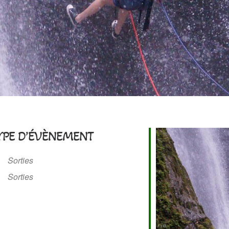
YPE D’ÉVÈNEMENT
Sorties
Sorties
 Google
iCalendar
Office 365