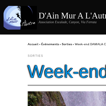
Passer au contenu
D'Ain Mur A L'Aut
Association Escalade, Canyon, Via Ferrata
Accueil
»
Évènements
»
Sorties
»
Week-end DAMALA C
SORTIES
Week-en