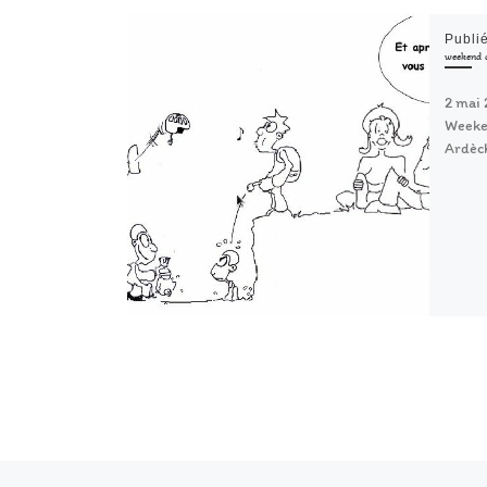
Publi
weekend 
2 mai 
Weeken
Ardèch