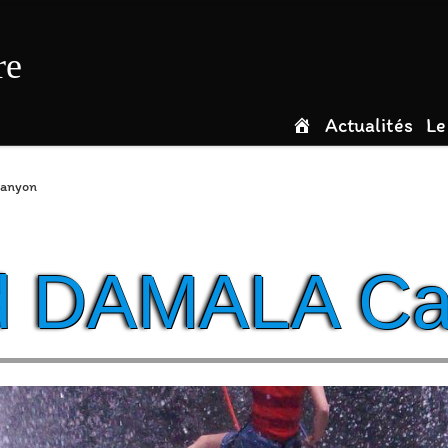
re
Actualités
Le
anyon
d DAMALA Ca