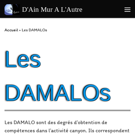
Passer au contenu
D'Ain Mur A L'Autre
Me
Accueil
»
Les DAMALOs
Les
DAMALOs
Les DAMALO sont des degrés d’obtention de
compétences dans l’activité canyon. Ils correspondent