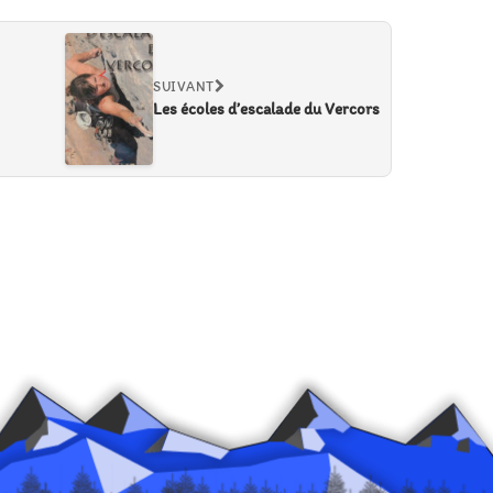
SUIVANT
Les écoles d’escalade du Vercors