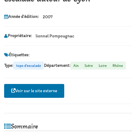
Année d'édition:
2007
Propriétaire:
lionnel Pompougnac
Étiquettes:
Type:
Département:
topo d'escalade
Ain
Isère
Loire
Rhône
Voir sur le site externe
Sommaire