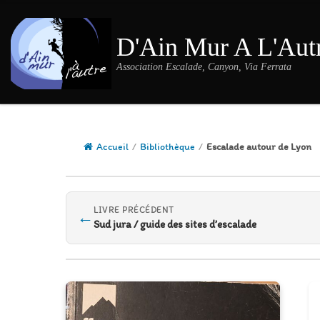
Passer au contenu
D'Ain Mur A L'Aut
Association Escalade, Canyon, Via Ferrata
Accueil
/
Bibliothèque
/
Escalade autour de Lyon
LIVRE PRÉCÉDENT
←
Sud jura / guide des sites d’escalade