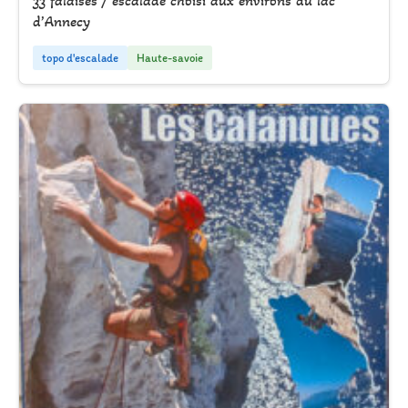
33 falaises / escalade choisi aux environs du lac
d’Annecy
topo d'escalade
Haute-savoie