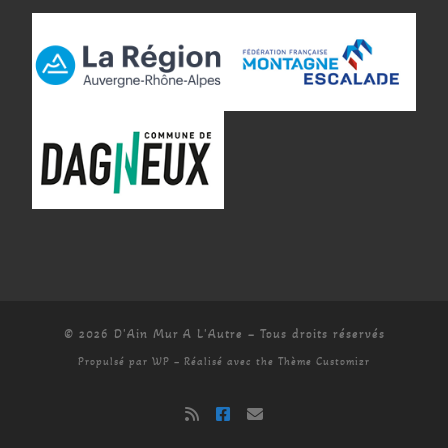
© 2026
D'Ain Mur A L'Autre
– Tous droits réservés
Propulsé par
WP
– Réalisé avec the
Thème Customizr