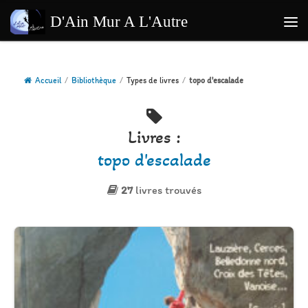
Passer au contenu
D'Ain Mur A L'Autre
Me
Accueil
/
Bibliothèque
/
Types de livres
/
topo d'escalade
Livres :
topo d'escalade
27
livres trouvés