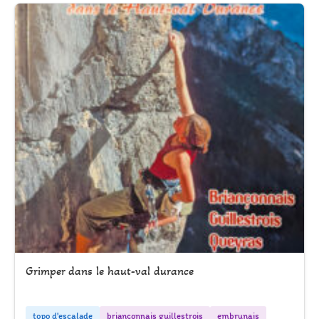
Grimper dans le haut-val durance
topo d'escalade
briançonnais guillestrois
embrunais