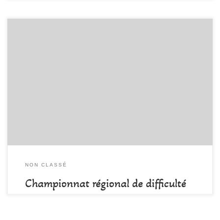
par
DAMALA-Admin
Publié
18 mai 2017
Ce week-end, s’est déroulé à Aubenas le championnat régional de
difficulté auquel ont participé nos trois représentants Julie
(46ème), Hugo (52ème) et Florian (54ème)! Malgré un niveau très
soutenu, ils ont tout donné et porté loin les couleurs du club!
Bravo à vous trois!! Un grand bravo aussi à JC, […]
NON CLASSÉ
Championnat régional de difficulté
par
DAMALA-Admin
Publié
16 mai 2017