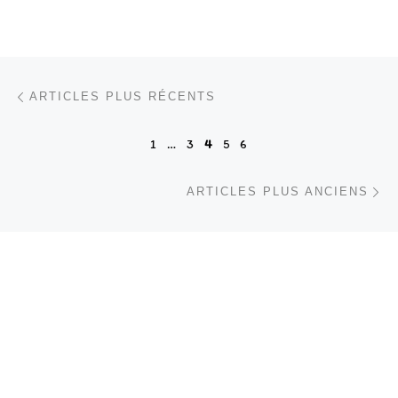
Navigation dans les articles
Articles plus récents
ARTICLES PLUS RÉCENTS
1
…
3
4
5
6
Ar
ARTICLES PLUS ANCIENS