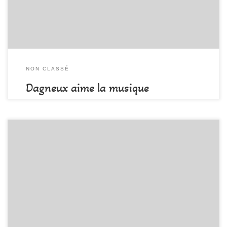
concerts Petite restauration et […]
NON CLASSÉ
Dagneux aime la musique
par
DAMALA-Admin
Publié
17 juillet 2017
FELICITATIONS A LIONEL POMPOUGNAC !! Le club compte à
présent un nouvel initiateur escalade! De belles sorties falaises en
perspective!