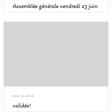
Assemblée générale vendredi 23 juin
à 19h30
par
DAMALA-Admin
Publié
24 mai 2017
Et voilà.. C’est dans une chaleur digne des îles que nos vaillants
membres sont venus valider leurs passeports sans jamais se
laisser perturber par des initiateurs un poil taquins!! Félicitations à
tous les nouveaux passeports blanc, jaune et orange!!
NON CLASSÉ
validés!