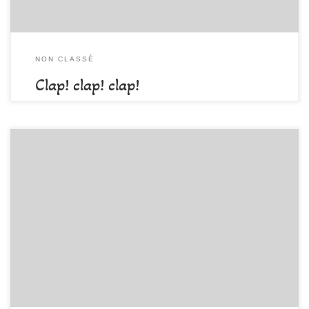
NON CLASSÉ
Clap! clap! clap!
par
DAMALA-Admin
Publié
16 juin 2017
Du canyon, des vias pour tous les niveaux, de l’escalade pour
apprendre, pour progresser et pour profiter, des moments de
retrouvailles très sympathiques qui ont permis à chacun de faire
davantage connaissance et partager ses expériences de la journée.
Un week-end très réussi grâce à une météo clémente qui aura […]