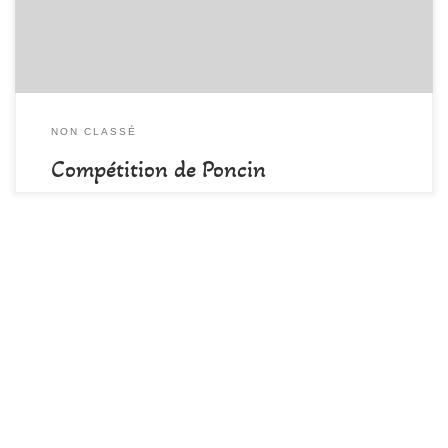
réaliser […]
NON CLASSÉ
Compétition de Poncin
par
DAMALA-Admin
Publié
5 mars 2019