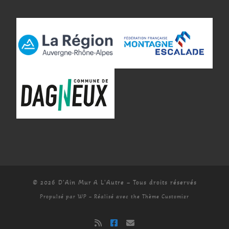
© 2026
D'Ain Mur A L'Autre
– Tous droits réservés
Propulsé par
WP
– Réalisé avec the
Thème Customizr