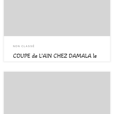
nombre pour organiser l’événement. Avant le jour J : Nous
recherchons des bénévoles pour le démontage des prises. Il se fera
le vendredi 5 Avril à partir de […]
NON CLASSÉ
COUPE de L’AIN CHEZ DAMALA le
14 Avril 2019
par
DAMALA-Admin
Publié
26 mars 2019
Ce dimanche 3 mars se déroulait à Poncin la 3me étape de la coupe
de l’Ain sous un format un peu différent des autres compétitions.
En effet, la compétition s’est déroulée en 2 temps : les voies libres
sur lesquelles ils prenaient les 2 meilleures réalisations 2 blocs à