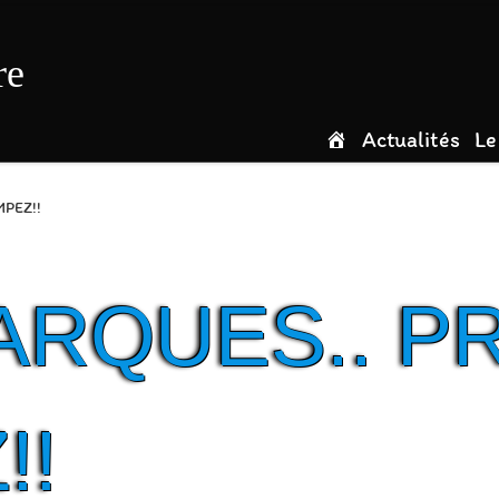
re
Actualités
Le
MPEZ!!
ARQUES.. PR
!!