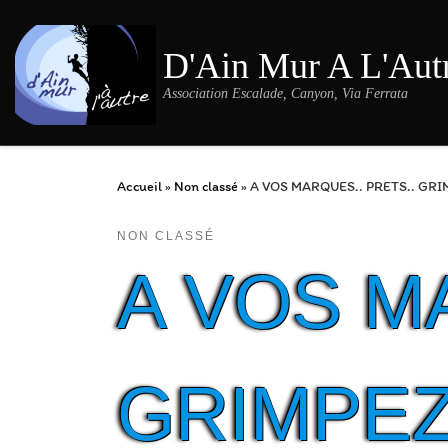
Passer au contenu
D'Ain Mur A L'Aut
Association Escalade, Canyon, Via Ferrata
Accueil
»
Non classé
»
A VOS MARQUES.. PRETS.. GRI
NON CLASSÉ
A VOS M
GRIMPEZ