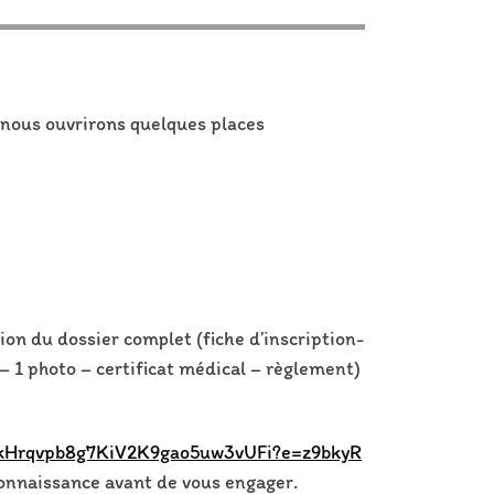
, nous ouvrirons quelques places
tion du dossier complet (fiche d’inscription-
– 1 photo – certificat médical – règlement)
!AkHrqvpb8g7KiV2K9gao5uw3vUFi?e=z9bkyR
connaissance avant de vous engager.