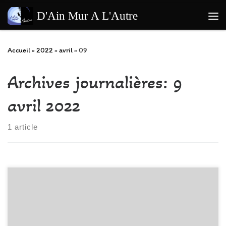
Passer au contenu
D'Ain Mur A L'Autre
Me
Accueil
»
2022
»
avril
»
09
Archives journalières:
9
avril 2022
1 article
Un énorme merci à tous les bénévoles qui sont venus hier soir
donner de leur temps pour le démontage du mur qui va pouvoir,