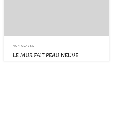
dans la semaine à venir, prendre une nouvelle forme pour la
compétition à venir du 17 avril et le plaisir de tous dès la semaine
suivante! […]
NON CLASSÉ
LE MUR FAIT PEAU NEUVE
par
DAMALA-Admin
Publié
9 avril 2022