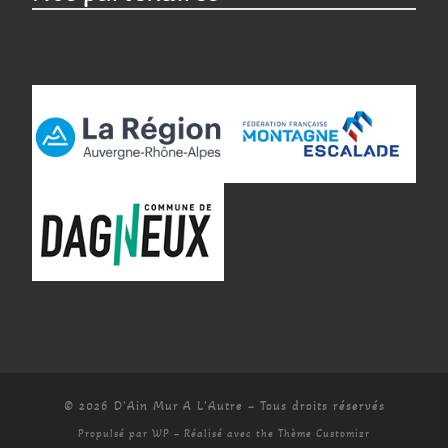
© 2026
D'Ain Mur A L'Autre
– Tous droits réservés
Propulsé par
WP
– Réalisé avec the
Thème Customizr