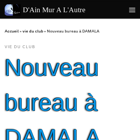
Passer au contenu
D'Ain Mur A L'Autre
Me
Accueil
»
vie du club
»
Nouveau bureau à DAMALA
VIE DU CLUB
Nouveau
bureau à
DAMALA