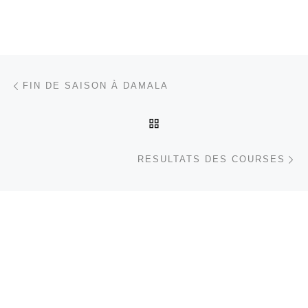
Parcourir les articles
Article précédent
FIN DE SAISON À DAMALA
RETOUR À LA LISTE DES
Ar
RESULTATS DES COURSES