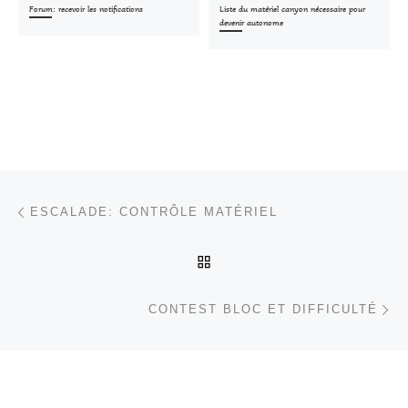
Forum: recevoir les notifications
Liste du matériel canyon nécessaire pour
devenir autonome
Parcourir les articles
Article précédent
ESCALADE: CONTRÔLE MATÉRIEL
RETOUR À LA LISTE DES
Ar
CONTEST BLOC ET DIFFICULTÉ