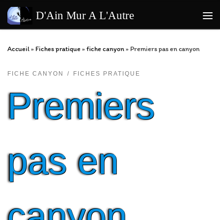
Passer au contenu
D'Ain Mur A L'Autre
Me
Accueil
»
Fiches pratique
»
fiche canyon
»
Premiers pas en canyon
FICHE CANYON
FICHES PRATIQUE
Premiers
pas en
canyon