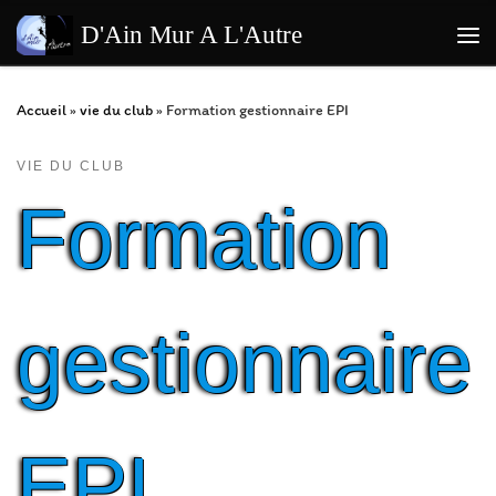
Passer au contenu
D'Ain Mur A L'Autre
Me
Accueil
»
vie du club
»
Formation gestionnaire EPI
VIE DU CLUB
Formation
gestionnaire
EPI