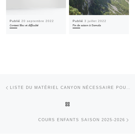
Publié
20 septembre 2022
Publié
3 juillet 2022
Contest Bloc et difficulté
Fin de saison à Damala
Parcourir les articles
Article précédent
LISTE DU MATÉRIEL CANYON NÉCESSAIRE POUR DEVENIR AUTONOME
RETOUR À LA LISTE DES
Ar
COURS ENFANTS SAISON 2025-2026