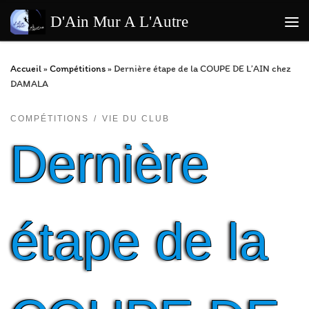
Passer au contenu
D'Ain Mur A L'Autre
Me
Accueil
»
Compétitions
»
Dernière étape de la COUPE DE L’AIN chez
DAMALA
COMPÉTITIONS
VIE DU CLUB
Dernière
étape de la