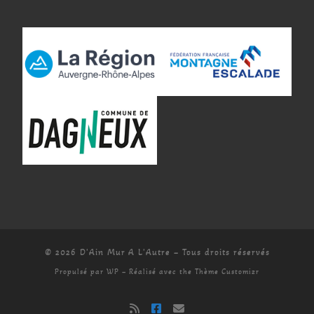
© 2026
D'Ain Mur A L'Autre
– Tous droits réservés
Propulsé par
WP
– Réalisé avec the
Thème Customizr